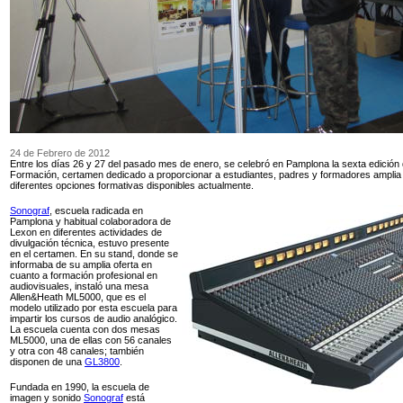
24 de Febrero de 2012
Entre los días 26 y 27 del pasado mes de enero, se celebró en Pamplona la sexta edición 
Formación, certamen dedicado a proporcionar a estudiantes, padres y formadores amplia 
diferentes opciones formativas disponibles actualmente.
Sonograf
, escuela radicada en
Pamplona y habitual colaboradora de
Lexon en diferentes actividades de
divulgación técnica, estuvo presente
en el certamen. En su stand, donde se
informaba de su amplia oferta en
cuanto a formación profesional en
audiovisuales, instaló una mesa
Allen&Heath ML5000, que es el
modelo utilizado por esta escuela para
impartir los cursos de audio analógico.
La escuela cuenta con dos mesas
ML5000, una de ellas con 56 canales
y otra con 48 canales; también
disponen de una
GL3800
.
Fundada en 1990, la escuela de
imagen y sonido
Sonograf
está